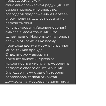
процедурах эпохе и
феноменологической редукции. Но
самое главное, мне впервые,
благодаря предложенным Сергеем
упражнениям, удалось осознанно
пережить опыт
конструирования(возникновения)
смысла в моем сознании. Это
удивительно! Настолько, что теперь
сложно относиться ко всему
происходящему в моем внутреннем
мире так как прежде.
Отдельно хочу выразить
признательность Сергею за
искренность и чистоту намерения в
передаче своего опыта и знаний,
благодаря чему с одной стороны
создавалась теплая открытая
дружеская атмосфера на занятиях, а
с другой стороны обучающему
процессу придавалась благородная
строгость и торжественность. И
действительно, для меня каждый
семинар был похож на