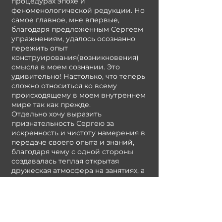
процедурах эпохе и
феноменологической редукции. Но
самое главное, мне впервые,
благодаря предложенным Сергеем
упражнениям, удалось осознанно
пережить опыт
конструирования(возникновения)
смысла в моем сознании. Это
удивительно! Настолько, что теперь
сложно относиться ко всему
происходящему в моем внутреннем
мире так как прежде.
Отдельно хочу выразить
признательность Сергею за
искренность и чистоту намерения в
передаче своего опыта и знаний,
благодаря чему с одной стороны
создавалась теплая открытая
дружеская атмосфера на занятиях, а
с другой стороны обучающему
процессу придавалась благородная
строгость и торжественность. И
действительно, для меня каждый
семинар был похож на